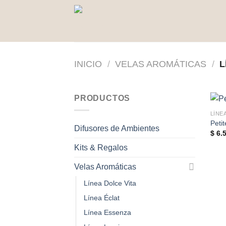
Saltar
al
contenido
INICIO
/
VELAS AROMÁTICAS
/
L
PRODUCTOS
LÍNE
Peti
Difusores de Ambientes
$
6.5
Kits & Regalos
Velas Aromáticas
Línea Dolce Vita
Línea Éclat
Línea Essenza