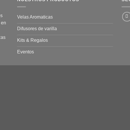
os
Velas Aromaticas
 en
Difusores de varilla
zas
Kits & Regalos
Eventos