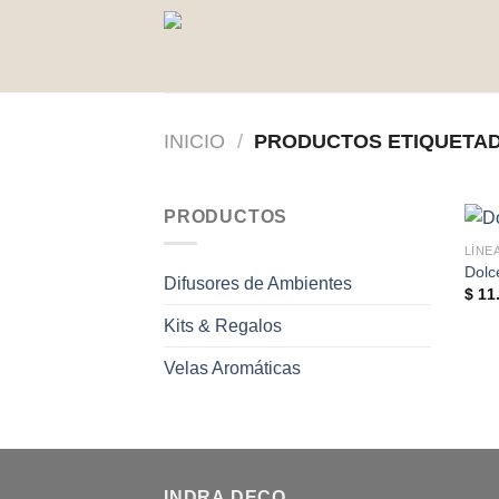
Saltar
al
contenido
INICIO
/
PRODUCTOS ETIQUETAD
PRODUCTOS
LÍNE
Dolc
Difusores de Ambientes
$
11.
Kits & Regalos
Velas Aromáticas
INDRA DECO