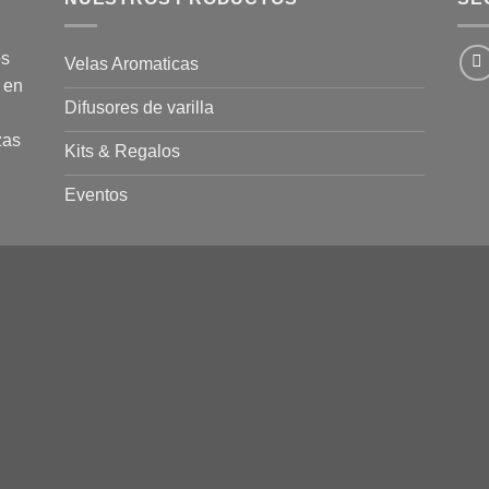
os
Velas Aromaticas
 en
Difusores de varilla
zas
Kits & Regalos
Eventos