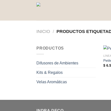
Saltar
al
contenido
INICIO
/
PRODUCTOS ETIQUETAD
PRODUCTOS
LÍNE
Peti
Difusores de Ambientes
$
6.5
Kits & Regalos
Velas Aromáticas
INDRA DECO