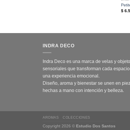
Peti
$
6.5
INDRA DECO
Indra Deco es una marca de velas y objet
sensoriales que transforman cada espacio
una experiencia emocional.
Diseño, aroma y bienestar se unen en pie
hechas a mano con intención y belleza.
AROMAS
COLECCIONES
Copyright 2026 ©
Estudio Dos Santos